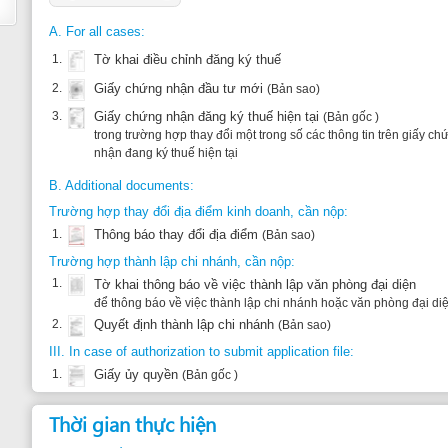
3.
Giấy chứng nhận đăng ký thuế hiện tại
(Bản gốc )
trong trường hợp thay đổi một trong số các thông tin trên giấy chứng nhận đăng ký
nhận đang ký thuế hiện tại
B. Additional documents:
Trường hợp thay đổi địa điểm kinh doanh, cần nộp:
1.
Thông báo thay đổi địa điểm
(Bản sao)
Trường hợp thành lập chi nhánh, cần nộp:
1.
Tờ khai thông báo về việc thành lập văn phòng đại diện
để thông báo về việc thành lập chi nhánh hoặc văn phòng đại diện
2.
Quyết định thành lập chi nhánh
(Bản sao)
III. In case of authorization to submit application file:
1.
Giấy ủy quyền
(Bản gốc )
Thời gian thực hiện
Thời gian xếp hàng:
Max. 5mn
Đứng tại bàn tiếp nhận:
Min. 5mn - Max. 10mn
Thời gian tới bước tiếp theo:
Min. 1 ngày - Max. 3 ngày
Căn cứ pháp lý