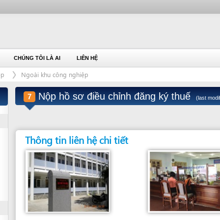
ÚNG TÔI LÀ AI
LIÊN HỆ
Ngoài khu công nghiệp
Nộp hồ sơ điều chỉnh đăng ký thuế
7
(last modified: 5/28/2015)
Thông tin liên hệ chi tiết
Đơn vị giải quyết
Bộ phận giải quyết
CỤC THUẾ TP ĐÀ NẴNG
PHÒNG TUYÊN TRUYỀN VÀ HỖ TRỢ
NGƯỜI NỘP THUẾ
Số 8 Trần Phú, quận Hải Châu , Đà Nẵng