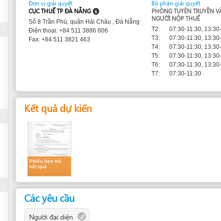
T2:
07:30-11:30, 13:30-17:30
Điện thoại: +84 511 3886 606
T3:
07:30-11:30, 13:30-17:30
Fax: +84 511 3821 463
T4:
07:30-11:30, 13:30-17:30
T5:
07:30-11:30, 13:30-17:30
T6:
07:30-11:30, 13:30-17:30
T7:
07:30-11:30
Kết quả dự kiến
Phiếu hẹn trả
kết quả
Các yêu cầu
Người đại diện
A. For all cases:
1.
Tờ khai điều chỉnh đăng ký thuế
2.
Giấy chứng nhận đầu tư mới
(Bản sao)