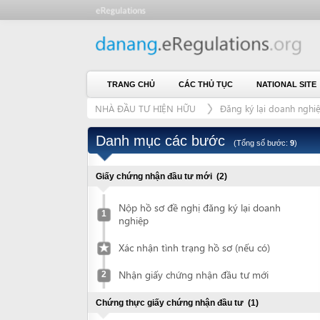
TRANG CHỦ
CÁC THỦ TỤC
NATIONAL SITE
CH
NHÀ ĐẦU TƯ HIỆN HỮU
Đăng ký lại doanh nghiệp
Danh mục các bước
(Tổng số bước:
9
)
Giấy chứng nhận đầu tư mới
(2)
Nộp hồ sơ đề nghị đăng ký lại doanh
1
nghiệp
Xác nhận tình trạng hồ sơ (nếu có)
Nhận giấy chứng nhận đầu tư mới
2
Chứng thực giấy chứng nhận đầu tư
(1)
Chứng thực tài liệu
3