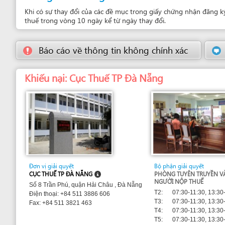
Đơn vị giải quyết
Bộ phận giải quyết
CỤC THUẾ TP ĐÀ NẴNG
PHÒNG TUYÊN TRUYỀN VÀ HỖ TRỢ
NGƯỜI NỘP THUẾ
Số 8 Trần Phú, quận Hải Châu , Đà Nẵng
T2:
07:30-11:30, 13:30-17:30
Điện thoại: +84 511 3886 606
T3:
07:30-11:30, 13:30-17:30
Fax: +84 511 3821 463
T4:
07:30-11:30, 13:30-17:30
T5:
07:30-11:30, 13:30-17:30
T6:
07:30-11:30, 13:30-17:30
T7:
07:30-11:30
m developed by UNCTAD's
Investment and Enterprise Division
,
Business Facilitation Program
and licen