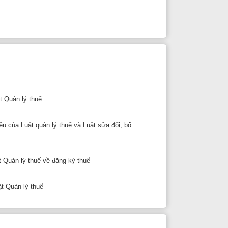
n lý thuế và Luật sửa đổi, bổ
về đăng ký thuế
̀u tư cần thông báo cho cục
giản hóa