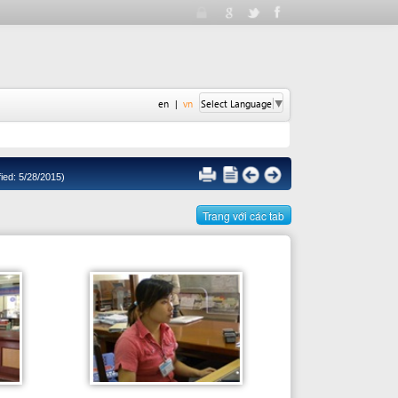
en
|
vn
Select Language
▼
Trang với các tab
Cán bộ giải quyết
ĐỖ THỊ THU GIANG
Điện thoại: +84 511 382 0450