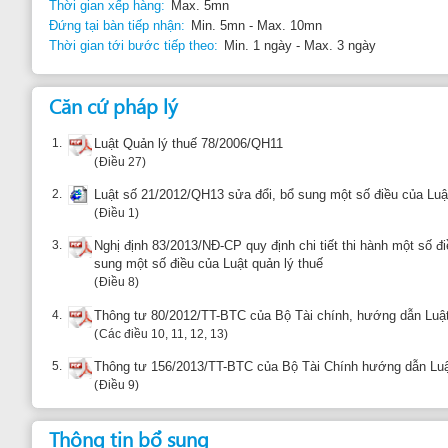
1.
Luật Quản lý thuế 78/2006/QH11
Điều 27
2.
Luật số 21/2012/QH13 sửa đổi, bổ sung một số điều của Luật Quản lý thuế
Điều 1
3.
Nghị định 83/2013/NĐ-CP quy định chi tiết thi hành một số điều của Luật quả
sung một số điều của Luật quản lý thuế
Điều 8
4.
Thông tư 80/2012/TT-BTC của Bộ Tài chính, hướng dẫn Luật Quản lý thuế 
Các điều 10, 11, 12, 13
5.
Thông tư 156/2013/TT-BTC của Bộ Tài Chính hướng dẫn Luật Quản lý thuế
Điều 9
Thông tin bổ sung
Khi có sự thay đổi của các đề mục trong giấy chứng nhận đăng ký thuế, nhà đâ
thuế trong vòng 10 ngày kể từ ngày thay đổi.
Báo cáo về thông tin không chính xác
Gợi ý đơn 
Khiếu nại: Cục Thuế TP Đà Nẵng