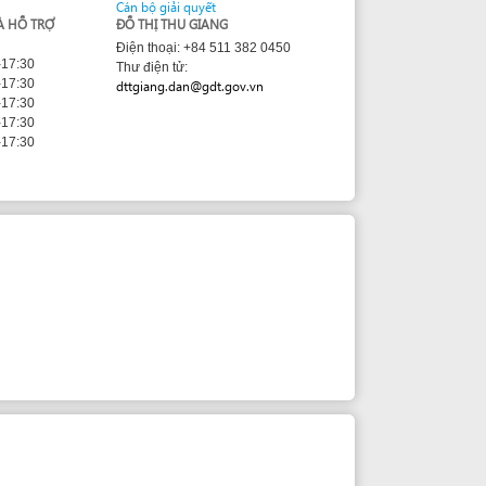
Thư điện tử:
dttgiang.dan@gdt.gov.vn