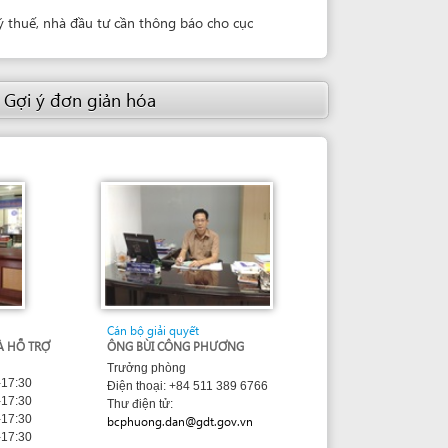
Cán bộ giải quyết
ÔNG BÙI CÔNG PHƯƠNG
Trưởng phòng
Điện thoại: +84 511 389 6766
Thư điện tử:
bcphuong.dan@gdt.gov.vn
sed under