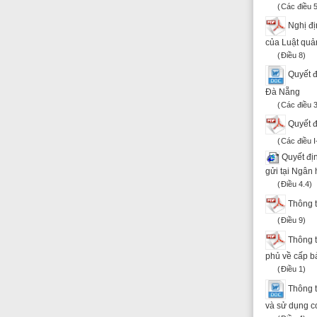
Thông tư 03/20
phủ về cấp bản sao t
Điều 1
Thông tư 07/201
và sử dụng con dấu
Điều 4
Thông tư 156/2
Điều 9
Thông tư 193/20
ninh trật tự; phí sát
Điều 3
Thông tư 80/20
Các điều 10, 11, 12
Thông tư số 21
Điều 10