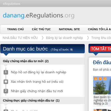
TRANG CHỦ
CÁC THỦ TỤC
NATIONAL SITE
CHÚNG TÔI LÀ AI
L
NHÀ ĐẦU TƯ HIỆN HỮU
Đăng ký lại doanh nghiệp
Trong khu công nghiê
Danh mục các bước
TÓM TẮT THỦ TỤ
(Tổng số bước:
9
)
Đến đâu?
(6)
Giấy chứng nhận đầu tư mới
(2)
Bạn sẽ phải đến các c
Nộp hồ sơ đăng ký lại doanh nghiệp
1
1
*
2
Xác nhận tình trạng hồ sơ (nếu có)
Nhận giấy chứng nhận đầu tư mới
2
Ban quản lý các khu
Chứng thực giấy chứng nhận đầu tư
(1)
nghiệp và chế xuất 
Nẵng (x 3)
Chứng thực tài liệu
3
7
8
Thay đổi con dấu
(3)