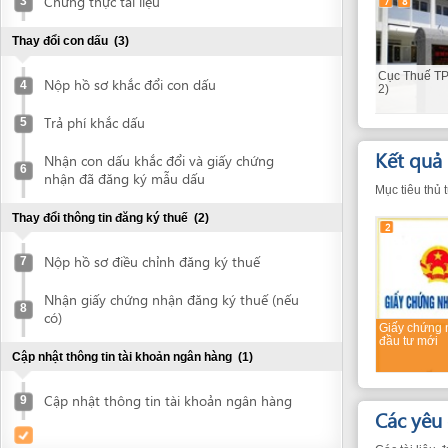
Cục Thuế TP Đà Nẵn
Nộp hồ sơ khắc đổi con dấu
4
2)
Trả phí khắc dấu
5
Kết quả
(4)
Nhận con dấu khắc đổi và giấy chứng
6
nhận đã đăng ký mẫu dấu
Mục tiêu thủ tục là nh
Thay đổi thông tin đăng ký thuế
(2)
2
Nộp hồ sơ điều chỉnh đăng ký thuế
7
Nhận giấy chứng nhận đăng ký thuế (nếu
8
có)
Giấy chứng nhận
đầu tư mới
Cập nhật thông tin tài khoản ngân hàng
(1)
Cập nhật thông tin tài khoản ngân hàng
9
Các yêu cầu v
Các tài liệu được đá
Cá nhân
1