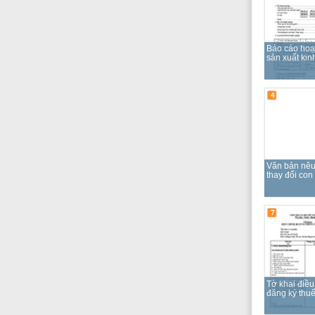
4
Văn bản nêu rõ lý do
thay đổi con dấu
7
Tờ khai điều chỉnh
đăng ký thuế
Chi phí
Chi phí thủ tục dự
Thông tin chi 
VND
2,000 cho pa
Lệ phí cho việc chứ