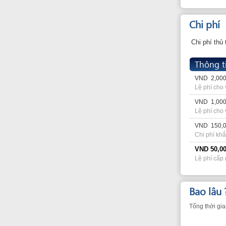
VND
1,000 cho pa
Lệ phí cho việc chứn
VND
150,000 cho 
Chi phí khắc con d
VND
50,000
Lệ phí cấp giấy ch
Bao lâu ?
Tổng thời gian dự kiế
Tổng số thời gian:
trong đó
:
Thời gian xếp hàng (
Đứng tại bàn tiếp nh
Thời gian tới bước ti
Căn cứ pháp 
Văn bản pháp luật điề