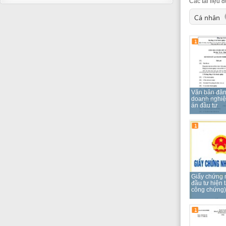
Văn bản đăng ký lại
doanh nghiệp và dự
án đầu tư
1
Giấy chứng nhận
đầu tư hiện tại (bản
công chứng)
1
Báo cáo hoạt động
sản xuất kinh doanh