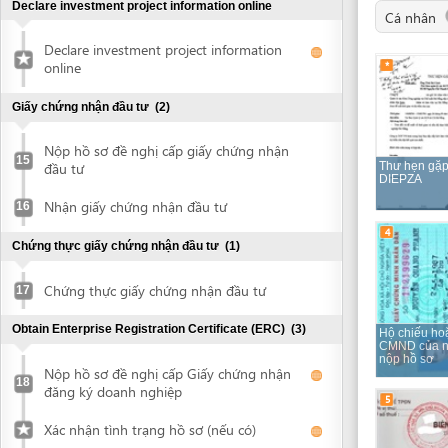
Nộp hồ sơ đề nghị cấp giấy chứng nhận
15
đầu tư
Thư hẹn gặp
DIEPZA
Nhận giấy chứng nhận đầu tư
16
4
Chứng thực giấy chứng nhận đầu tư
(1)
Chứng thực giấy chứng nhận đầu tư
17
Obtain Enterprise Registration Certificate (ERC)
(3)
Hộ chiếu hoặc
CMND của người
nộp hồ sơ
Nộp hồ sơ đề nghị cấp Giấy chứng nhận
18
đăng ký doanh nghiệp
5
Xác nhận tình trạng hồ sơ (nếu có)
Nhận giấy chứng nhận đầu tư
19
Biên lai thu lệ phí
Request for annoucement of enterprise
20
registration contents
Make seal and notify seal specimen
(2)
7
Make seal
21