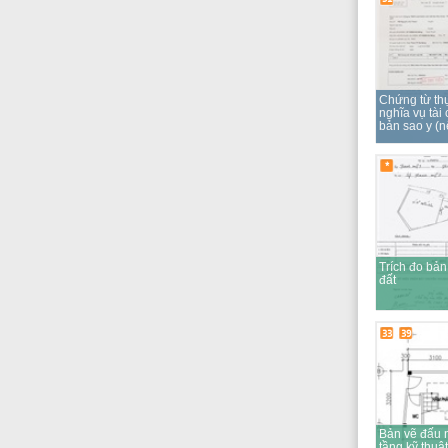
Bản vẽ đấu nối hạ
tầng kỹ thuật (x 2)
38
39
Thỏa thuận đấu nối
hạ tầng kỹ thuật (x 2)
39
Thảm duyệt PCCC
bản công chứng