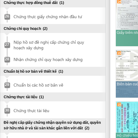
Chuẩn bị hồ sơ bản vẽ thiết kế
(1)
Chuẩn bị các hồ sơ bản vẽ
Biên bản cuộc họp
29
Chứng thực tài liệu
(1)
15
Chứng thực tài liệu
30
Đề nghị cấp giấy chứng nhận quyền sử dụng đất, quyền
sở hữu nhà ở và tài sản khác gắn liền với đất
(2)
Hộ chiếu hoặc
chứng minh nhân
Nộp hồ sơ đề nghị cấp Giấy chứng nhận
dân của người đại
quyền sử dụng đất, quyền sở hữu nhà ở
31
diện theo pháp luật
(đã chứng thực)
và tài sản khác gắn liền với đất
17
Làm trích đo bản đồ
Bổ sung hồ sơ (nếu có)
Nhận Giấy chứng nhận quyền sử dụng
Giấy chứng nhận
đầu tư
đất, quyền sở hữu nhà ở và tài sản khác
32
gắn liền với đất
18
23
31
36
Thỏa thuận đấu nối hạ tầng kỹ thuật
(2)