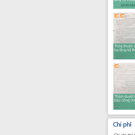
Chi phí
Chi phí thủ tục dự
Thông tin chi 
VND
30,000 cho s
Lệ phí hợp pháp hó
VND
275,000
Chi phí cho việc g
VND
100,000 cho 
Chi phí dịch tài li
VND
2,000 cho pa
Chi phí chứng thực 
VND
1,000 cho pa
Chi phí chứng thực ta
VND
20,000,000
chi phí làm báo ca
và chỉ mang tính t
VND
5,000,000
Chí phí cho hoạt đô
môi trường
VND
2,000 cho pa