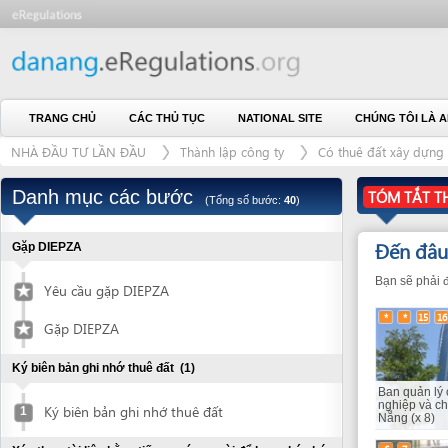
TRANG CHỦ
CÁC THỦ TỤC
NATIONAL SITE
CHÚNG TÔI LÀ AI
L
NHÀ ĐẦU TƯ LẦN ĐẦU
Thành lập công ty
Có thuê đất xây dựng công tri
Danh mục các bước
TÓM TẮT THỦ TỤ
(Tổng số bước:
40
)
Đến đâu?
(15
Gặp DIEPZA
Bạn sẽ phải đến các c
Yêu cầu gặp DIEPZA
*
*
15
16
27
28
Gặp DIEPZA
Ký biên bản ghi nhớ thuê đất
(1)
Ban quản lý các khu
nghiệp và chế xuất 
Ký biên bản ghi nhớ thuê đất
1
Nẵng (x 8)
6
7
Xác thực tài liệu bằng tiếng nước ngoài để hợp pháp hóa
lãnh sự
(2)