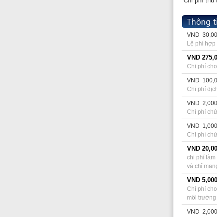
Chi phí chứng thực t
VND
1,000 cho pa
Chi phí chứng thực 
VND
200,000
N/A
VND
300,000
Fee for announcemen
VND
300,000
This seal making fee
VND
16,500
/m2/năm
VND
2,000 cho pa
Chi phí chứng thực t
VND
1,000 cho pa
Chi phí chứng thực t
VND
2,000 cho pa
Chi phí chứng thực t
VND
1,000 cho pa
Chi phí chứng thực t
VND
100,000
Lệ phí cấp chứng n