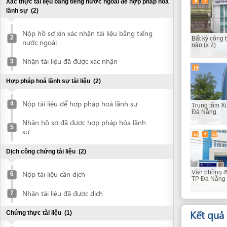
Nộp hồ sơ xin xác nhận tài liệu bằng tiếng
2
Bất kỳ công ty dịch t
nước ngoài
nào (x 2)
Nhận tài liệu đã được xác nhận
3
19
Hợp pháp hoá lãnh sự tài liệu
(2)
Nộp tài liệu để hợp pháp hoá lãnh sự
4
Trung tâm Xúc tiến đ
Đà Nẵng
Nhận hồ sơ đã được hợp pháp hóa lãnh
5
sự
31
*
32
Dịch công chứng tài liệu
(2)
Nộp tài liệu cần dịch
Văn phòng đăng ký đ
6
TP Đà Nẵng (x 3)
Nhận tài liệu đã được dịch
7
Kết quả
(6)
Chứng thực tài liệu
(1)
Mục tiêu thủ tục là nh
Chứng thực tài liệu
8
14
Đề nghị phê duyệt Báo cáo DTM (với dự án yêu cầu lập
báo cáo DTM)
(6)