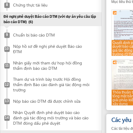
Chuẩn bị báo cáo DTM
9
Quyết định phê
Nộp hồ sơ đề nghị phê duyệt Báo cáo
duyệt báo cáo đánh
10
ĐTM
giá tác động môi
trường (DTM)
Nhận giấy mời tham dự họp hội đồng
40
11
thẩm định báo cáo DTM
Tham dự và trình bày trước Hội đồng
thẩm định Báo cáo đánh giá tác động môi
12
trường
Thỏa thuận thiết kế
tổng mặt bằng và
Nộp báo cáo DTM đã được chỉnh sửa
giải pháp kiến trúc
13
xây dựng
Nhận Quyết định phê duyệt báo cáo
đánh giá tác động môi trường và báo cáo
Các yêu cầu v
14
DTM đóng dấu phê duyệt
Các tài liệu được đá
Declare investment project information online
Cá nhân
Declare investment project information
online
*
Giấy chứng nhận đầu tư
(2)