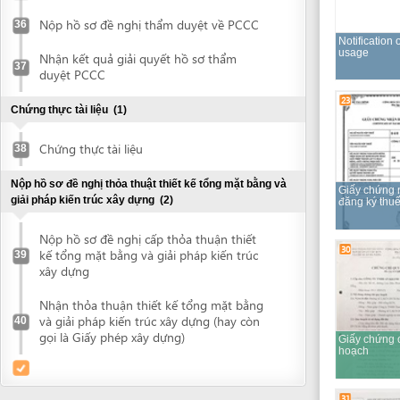
Nhận thỏa thuận thiết kế tổng mặt bằng
và giải pháp kiến trúc xây dựng (hay còn
40
gọi là Giấy phép xây dựng)
Giấy chứng chỉ quy
hoạch
31
Chứng từ thực hiện
nghĩa vụ tài chính
bản sao y (nếu có)
*
Trích đo bản đồ thửa
đất
33
39