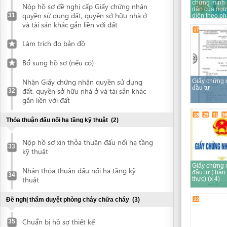
Nộp hồ sơ xin thỏa thuận đấu nối hạ tầng
33
kỹ thuật
Giấy chứng nhận
Nhận thỏa thuận đấu nối hạ tầng kỹ
đầu tư ( bản chứng
34
thuật
thực) (x 4)
22
Đề nghị thẩm duyệt phòng cháy chữa cháy
(3)
Chuẩn bị hồ sơ thiết kế
35
Nộp hồ sơ đề nghị thẩm duyệt về PCCC
36
Notification on seal
usage
Nhận kết quả giải quyết hồ sơ thẩm
37
duyệt PCCC
23
Chứng thực tài liệu
(1)
Chứng thực tài liệu
38
Nộp hồ sơ đề nghị thỏa thuật thiết kế tổng mặt bằng và
Giấy chứng nhận
giải pháp kiến trúc xây dựng
(2)
đăng ký thuế
Nộp hồ sơ đề nghị cấp thỏa thuận thiết
30
kế tổng mặt bằng và giải pháp kiến trúc
39
xây dựng