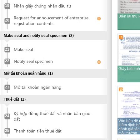
Notify seal specimen
22
Giấy biên nhận
Mở tài khoản ngân hàng
(1)
Mở tài khoản ngân hàng
23
10
Thuê đất
(2)
Ký hợp đồng thuê đất và nhận bàn giao
24
đất
Văn bản đề nghị
thẩm định báo cáo
đánh giá tác động
Thanh toán tiền thuê đất
25
môi trường
14
Chứng thực hợp đồng thuê đất
(1)
Chứng thực giấy chứng nhận đầu tư
26
Chứng chỉ quy hoạch
(2)
Giấy biên nhận
Nộp hồ sơ đề nghị cấp chứng chỉ quy
27
hoạch xây dựng
15
Nhận chứng chỉ quy hoạch xây dựng
28