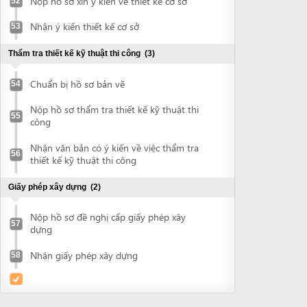
Powered by eRegulations (c), a content management system developed by UNCTAD's
Investment and Enterprise Division
,
Business Facilitation Program
and licensed under