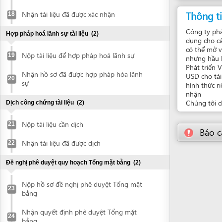
Phát triển Việt Na
Nhận hồ sơ đã được hợp pháp hóa lãnh
USD cho tài khoản 
20
sự
hình thức riêng) đ
nhận
Chúng tôi chọn chi
Dịch công chứng tài liệu
(2)
Nộp tài liệu cần dịch
21
Báo cáo về
Nhận tài liệu đã được dịch
22
Đề nghị phê duyệt quy hoạch Tổng mặt bằng
(2)
Nộp hồ sơ đề nghị phê duyệt Tổng mặt
23
bằng
Nhận quyết định phê duyệt Tổng mặt
24
bằng
Đề nghị phê duyệt Báo cáo DTM (với dự án yêu cầu lập
báo cáo DTM)
(6)
Chuẩn bị báo cáo DTM
25
Nộp hồ sơ đề nghị phê duyệt Báo cáo
26
ĐTM