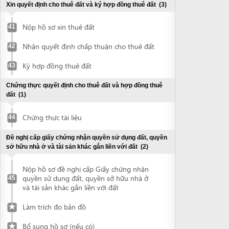
Nộp hồ sơ đề nghị cấp Giấy chứng nhận
quyền sử dụng đất, quyền sở hữu nhà ở
45
và tài sản khác gắn liền với đất
Làm trích đo bản đồ
Bổ sung hồ sơ (nếu có)
Nhận Giấy chứng nhận quyền sử dụng
đất, quyền sở hữu nhà ở và tài sản khác
46
gắn liền với đất
Đề nghị thẩm duyệt phòng cháy chữa cháy
(3)
Chuẩn bị hồ sơ thiết kế
47
Nộp hồ sơ đề nghị thẩm duyệt về PCCC
48
Nhận kết quả giải quyết hồ sơ thẩm
49
duyệt PCCC
Chứng thực giấy chứng nhận quyền sử dụng đất
(1)
Chứng thực tài liệu
50