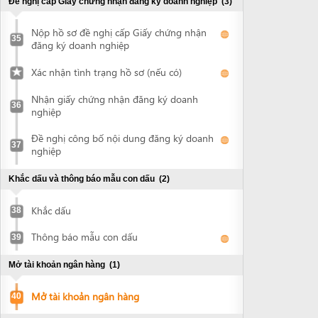
Khắc dấu
38
Thông báo mẫu con dấu
39
Mở tài khoản ngân hàng
(1)
Mở tài khoản ngân hàng
40
Xin quyết định cho thuê đất và ký hợp đồng thuê đất
(3)
Nộp hồ sơ xin thuê đất
41
Nhận quyết định chấp thuận cho thuê đất
42
Ký hợp đồng thuê đất
43
Chứng thực quyết định cho thuê đất và hợp đồng thuê
đất
(1)
Chứng thực tài liệu
44
Đề nghị cấp giấy chứng nhận quyền sử dụng đất, quyền
sở hữu nhà ở và tài sản khác gắn liền với đất
(2)