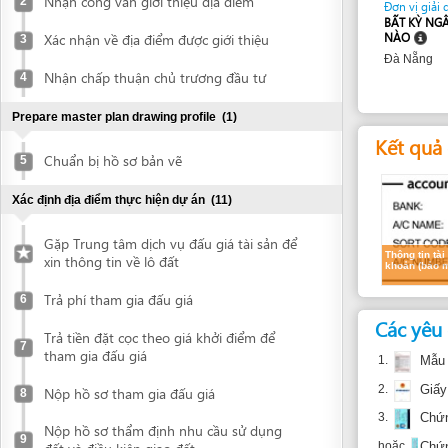
Đà Nẵng
Nhận chấp thuận chủ trương đầu tư
4
Prepare master plan drawing profile
(1)
Kết quả dự k
Chuẩn bị hồ sơ bản vẽ
5
Xác định địa điểm thực hiện dự án
(11)
Gặp Trung tâm dịch vụ đấu giá tài sản để
Thông tin tài
xin thông tin về lô đất
khoản (bảo mật)
Trả phí tham gia đấu giá
6
Các yêu cầu
Trả tiền đặt cọc theo giá khởi điểm để
7
tham gia đấu giá
1.
Mẫu mở tài
2.
Giấy chứng 
Nộp hồ sơ tham gia đấu giá
8
3.
Chứng minh 
Nộp hồ sơ thẩm định nhu cầu sử dụng
9
hoặc
Chứng minh 
đất và điều kiện giao đất
4.
Giấy ủy qu
Nhận công văn mời tới trình bày nhu cầu
NDT viết giấy
10
sử dụng đất
5.
Giấy chứng 