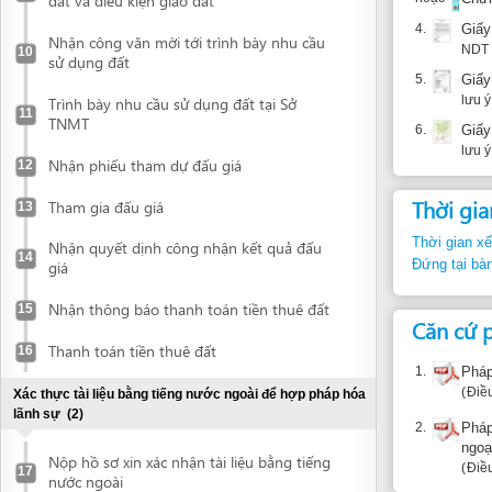
lưu ý là cần 
Trình bày nhu cầu sử dụng đất tại Sở
11
TNMT
6.
Giấy chứng
lưu ý là cần 
Nhận phiếu tham dự đấu giá
12
Thời gian thự
Tham gia đấu giá
13
Thời gian xếp hàng:
Nhận quyết dịnh công nhận kết quả đấu
14
Đứng tại bàn tiếp n
giá
Nhận thông báo thanh toán tiền thuê đất
15
Căn cứ pháp 
Thanh toán tiền thuê đất
16
1.
Pháp lệnh v
Điều 11
Xác thực tài liệu bằng tiếng nước ngoài để hợp pháp hóa
lãnh sự
(2)
2.
Pháp lệnh s
ngoại hối
Nộp hồ sơ xin xác nhận tài liệu bằng tiếng
Điều 1.4
17
nước ngoài
Thông tin bổ
Nhận tài liệu đã được xác nhận
18
Công ty phải mở tr
Hợp pháp hoá lãnh sự tài liệu
(2)
dụng cho các giao 
có thể mở và duy tr
Nộp tài liệu để hợp pháp hoá lãnh sự
19
nhưng hầu hết các 