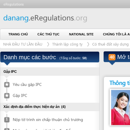
TRANG CHỦ
CÁC THỦ TỤC
NATIONAL SITE
CHÚNG TÔI LÀ AI
L
NHÀ ĐẦU TƯ LẦN ĐẦU
Thành lập công ty
Có thuê đất xây dựng công tri
Mở tài k
Danh mục các bước
40
(Tổng số bước:
58
)
Gặp IPC
Thông tin liên
Yêu cầu gặp IPC
Gặp IPC
Xác định địa điểm thực hiện dự án
(4)
Nộp tờ trình xin chấp thuận chủ trương
1
Nhận công văn giới thiệu địa điểm
2
Đơn vị giải quyết
BẤT KỲ NGÂN HÀN
Xác nhận về địa điểm được giới thiệu
NÀO
3