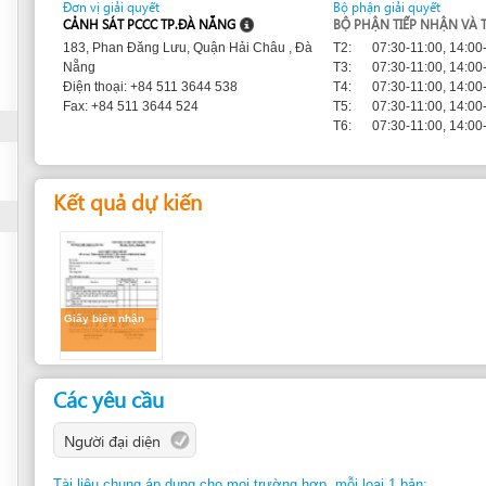
T3:
07:30-11:00, 14:00-17:00
Nẵng
T4:
07:30-11:00, 14:00-17:00
Điện thoại: +84 511 3644 538
T5:
07:30-11:00, 14:00-17:00
Fax: +84 511 3644 524
T6:
07:30-11:00, 14:00-17:00
Kết quả dự kiến
Giấy biên nhận
Các yêu cầu
Người đại diện
Tài liệu chung áp dụng cho mọi trường hợp, mỗi loại 1 bản:
1.
Đơn xin trình thẩm duyệt về phòng cháy và chữa cháy
(Bản gốc )
2.
Hồ sơ năng lực của đơn vị thiết kế
3.
Giấy chứng nhận đầu tư ( bản chứng thực)