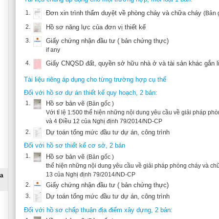
if any
4.
Giấy CNQSD đất, quyền sở hữu nhà ở và tài sản khác gắn liền với đất bản
Tài liệu riêng áp dụng cho từng trường hợp cụ thể
Đối với hồ sơ dự án thiết kế quy hoạch, 2 bản:
1.
Hồ sơ bản vẽ
(Bản gốc )
Với tỉ lệ 1:500 thể hiện những nội dung yêu cầu về giải pháp phòng cháy và chữa
và 4 Điều 12 của Nghị định 79/2014/ND-CP
2.
Dự toán tổng mức đầu tư dự án, công trình
Đối với hồ sơ thiết kế cơ sở, 2 bản
1.
Hồ sơ bản vẽ
(Bản gốc )
thể hiện những nội dung yêu cầu về giải pháp phòng cháy và chữa cháy quy định tạ
13 của Nghị định 79/2014/ND-CP
2.
Giấy chứng nhận đầu tư ( bản chứng thực)
3.
Dự toán tổng mức đầu tư dự án, công trình
Đối với hồ sơ chấp thuận địa điểm xây dựng, 2 bản:
1.
Hồ sơ bản vẽ
(Bản gốc )
thể hiện rõ hiện trạng địa hình của khu đất có liên quan đến phòng cháy và chữa 
đặc điểm nguy hiểm cháy nổ của công trình, khoảng cách từ công trình dự kiến x
quanh, hướng gió, cao độ công trình
2.
Giấy CNQSD đất, quyền sở hữu nhà ở và tài sản khác gắn liền với đất bản
hoặc bất kỳ tài liệu nào chứng minh quyền sử dụng đất hoặc công trình xây dựng
Đối với hồ sơ thiết kế kỹ thuật hoặc thiết kế bản vẽ thi công, 2 bản: