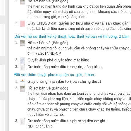
1.
Hồ sơ bản vẽ
(Bản gốc )
thể hiện những nội dung yêu cầu về phòng cháy và chữa cháy quy định tại các Kho
định 79/2014/ND-CP
2.
Quyết định phê duyệt tổng mặt bằng
3.
Dự toán tổng mức đầu tư dự án, công trình
Đối với thẩm duyệt phương tiện cơ giới, 2 bản:
1.
Giấy chứng nhận đầu tư ( bản chứng thực)
2.
Hồ sơ bản vẽ
(Bản gốc )
thể hiện giải pháp bảo đảm an toàn về phòng cháy và chữa cháy đối với tính chấ
cháy, nổ của phương tiện; điều kiện ngăn cháy, chống cháy lan, thoát nạn, cứu ng
bảo đảm an toàn về phòng cháy và chữa cháy đối với hệ thống điện, hệ thống nhi
cháy, chữa cháy và phương tiện chữa cháy khác; hệ thống, thiết bị phát hiện và xử l
nguy hiểm về cháy, nổ.
3.
Dự toán tổng mức đầu tư phương tiện cơ giới
NDT tự chuẩn bị
Trong trường hợp ủy quyền (ngoài những yêu cầu trên đây)
1.
Giấy ủy quyền
(Bản sao chứng thực)
NDT cần viết giấy giới thiệu cho người được ủy quyền nếu NDT vắng mặt
Các chi phí
Mức thu phí thẩm duyệt về PCCC được xác định theo điều 4 Thông tư Cir
Điều 5 Thông tư Circular 150/2014/TT-BTC quy định thời điểm nộp phí cho
PCCC