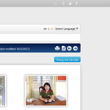
en
|
vn
Select Language
▼
1/2017)
Trang với các tab
Cán bộ giải quyết
NGUYỄN THỊ XUÂN THỦY/TRẦN
BẢO CƯỜNG/PHẠM ĐÌNH