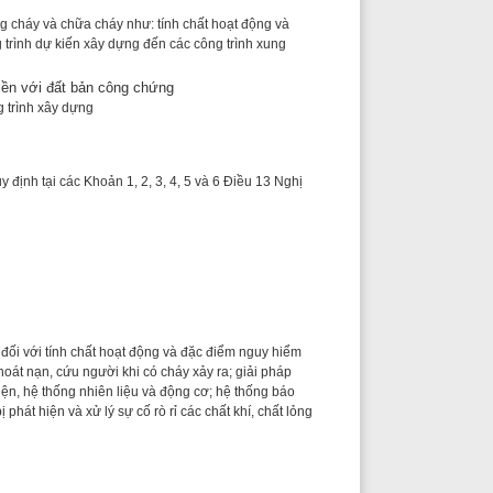
ản 1, 2, 3, 4, 5 và 6 Điều 13 Nghị
t hoạt động và đặc điểm nguy hiểm
ười khi có cháy xảy ra; giải pháp
ên liệu và động cơ; hệ thống báo
ý sự cố rò rỉ các chất khí, chất lỏng
cular 150/2014/TT-BTC.
 từng trường hợp thẩm duyệt về