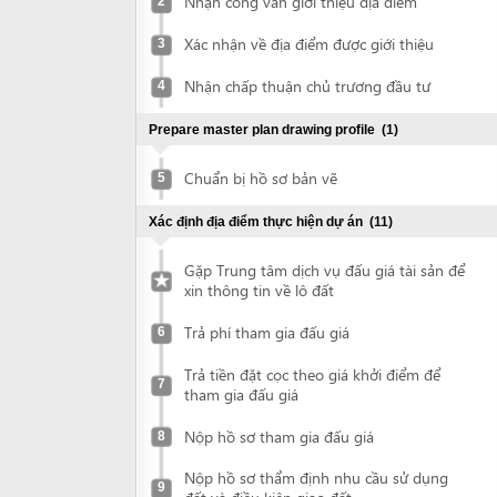
Nhận chấp thuận chủ trương đầu tư
4
Prepare master plan drawing profile
(1)
Chuẩn bị hồ sơ bản vẽ
5
Xác định địa điểm thực hiện dự án
(11)
Gặp Trung tâm dịch vụ đấu giá tài sản để
xin thông tin về lô đất
Trả phí tham gia đấu giá
6
Trả tiền đặt cọc theo giá khởi điểm để
7
tham gia đấu giá
Nộp hồ sơ tham gia đấu giá
8
Nộp hồ sơ thẩm định nhu cầu sử dụng
9
đất và điều kiện giao đất
Nhận công văn mời tới trình bày nhu cầu
10
sử dụng đất