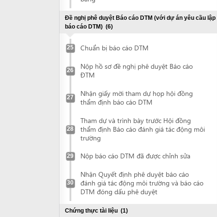
Nhận giấy mời tham dự họp hội đồng
27
thẩm định báo cáo DTM
Tham dự và trình bày trước Hội đồng
thẩm định Báo cáo đánh giá tác động môi
28
trường
Nộp báo cáo DTM đã được chỉnh sửa
29
Nhận Quyết định phê duyệt báo cáo
đánh giá tác động môi trường và báo cáo
30
DTM đóng dấu phê duyệt
Chứng thực tài liệu
(1)
Chứng thực tài liệu
31
Kê khai trực tuyến thông tin về dự án đầu tư
Kê khai trực tuyến thông tin về dự án đầu
tư
Đề nghị cấp Giấy chứng nhận đăng ký đầu tư
(2)
Nộp hồ sơ đề nghị cấp Giấy chứng nhận