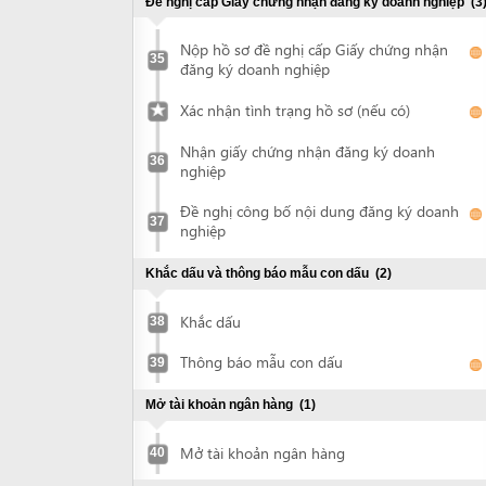
Khắc dấu
38
Thông báo mẫu con dấu
39
Mở tài khoản ngân hàng
(1)
Mở tài khoản ngân hàng
40
Xin quyết định cho thuê đất và ký hợp đồng thuê đất
(3)
Nộp hồ sơ xin thuê đất
41
Nhận quyết định chấp thuận cho thuê đất
42
Ký hợp đồng thuê đất
43
Chứng thực quyết định cho thuê đất và hợp đồng thuê
đất
(1)
Chứng thực tài liệu
44
Đề nghị cấp giấy chứng nhận quyền sử dụng đất, quyền
sở hữu nhà ở và tài sản khác gắn liền với đất
(2)