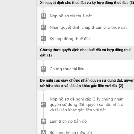
Nộp hồ sơ đề nghị cấp Giấy chứng nhận
quyền sử dụng đất, quyền sở hữu nhà ở
45
và tài sản khác gắn liền với đất
Làm trích đo bản đồ
Bổ sung hồ sơ (nếu có)
Nhận Giấy chứng nhận quyền sử dụng
đất, quyền sở hữu nhà ở và tài sản khác
46
gắn liền với đất
Đề nghị thẩm duyệt phòng cháy chữa cháy
(3)
Chuẩn bị hồ sơ thiết kế
47
Nộp hồ sơ đề nghị thẩm duyệt về PCCC
48
Nhận kết quả giải quyết hồ sơ thẩm
49
duyệt PCCC
Chứng thực giấy chứng nhận quyền sử dụng đất
(1)
Chứng thực tài liệu
50