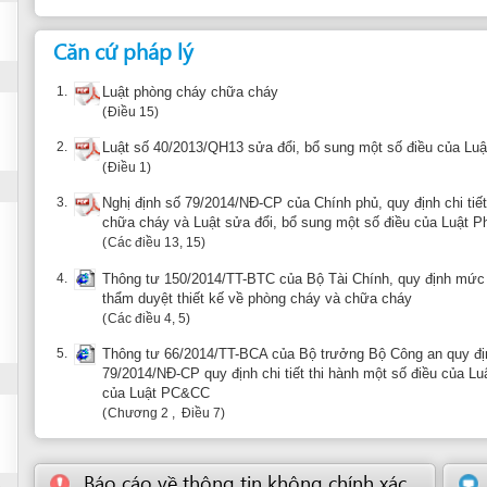
4.
Thông tư 150/2014/TT-BTC của Bộ Tài Chính, quy định mức thu, chế độ thu,
thẩm duyệt thiết kế về phòng cháy và chữa cháy
Các điều 4, 5
5.
Thông tư 66/2014/TT-BCA của Bộ trưởng Bộ Công an quy định chi tiết thi h
79/2014/NĐ-CP quy định chi tiết thi hành một số điều của Luật PC&CC và L
của Luật PC&CC
Chương 2 , Điều 7
Báo cáo về thông tin không chính xác
Gợi ý đơn 
Khiếu nại: Cảnh sát PCCC TP.Đà Nẵng
Đơn vị giải quyết
Bộ phận giải quyết
CẢNH SÁT PCCC TP.ĐÀ NẴNG
PHÒNG HƯỚNG DẪN CHỈ ĐẠO VỀ
PHÒNG CHÁY
183, Phan Đăng Lưu, Quận Hải Châu , Đà