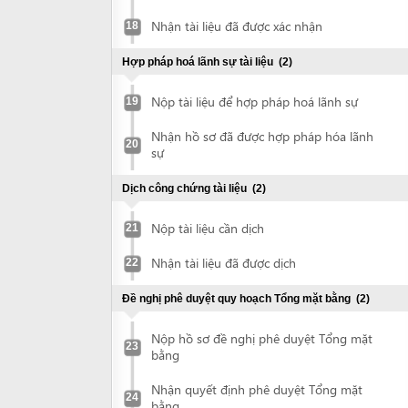
Nhận hồ sơ đã được hợp pháp hóa lãnh
20
sự
Dịch công chứng tài liệu
(2)
Nộp tài liệu cần dịch
21
Nhận tài liệu đã được dịch
22
Đề nghị phê duyệt quy hoạch Tổng mặt bằng
(2)
Nộp hồ sơ đề nghị phê duyệt Tổng mặt
23
bằng
Nhận quyết định phê duyệt Tổng mặt
24
bằng
Đề nghị phê duyệt Báo cáo DTM (với dự án yêu cầu lập
báo cáo DTM)
(6)
Chuẩn bị báo cáo DTM
25
Nộp hồ sơ đề nghị phê duyệt Báo cáo
26
ĐTM