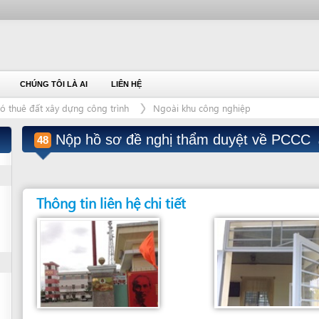
ÚNG TÔI LÀ AI
LIÊN HỆ
đất xây dựng công trình
Ngoài khu công nghiệp
Nộp hồ sơ đề nghị thẩm duyệt về PCCC
48
(last modified: 8/2
Thông tin liên hệ chi tiết
Đơn vị giải quyết
Bộ phận giải quyết
CẢNH SÁT PCCC TP.ĐÀ NẴNG
BỘ PHẬN TIẾP NHẬN VÀ TRẢ KẾT QUẢ
T2:
07:30-11:00, 14:00-17:00
183, Phan Đăng Lưu, Quận Hải Châu , Đà