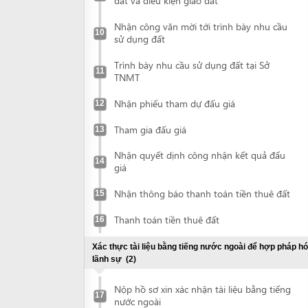
Trình bày nhu cầu sử dụng đất tại Sở
11
TNMT
Nhận phiếu tham dự đấu giá
12
Tham gia đấu giá
13
Nhận quyết dịnh công nhận kết quả đấu
14
giá
Nhận thông báo thanh toán tiền thuê đất
15
Thanh toán tiền thuê đất
16
Xác thực tài liệu bằng tiếng nước ngoài để hợp pháp hóa
lãnh sự
(2)
Nộp hồ sơ xin xác nhận tài liệu bằng tiếng
17
nước ngoài
Nhận tài liệu đã được xác nhận
18
Hợp pháp hoá lãnh sự tài liệu
(2)
Nộp tài liệu để hợp pháp hoá lãnh sự
19