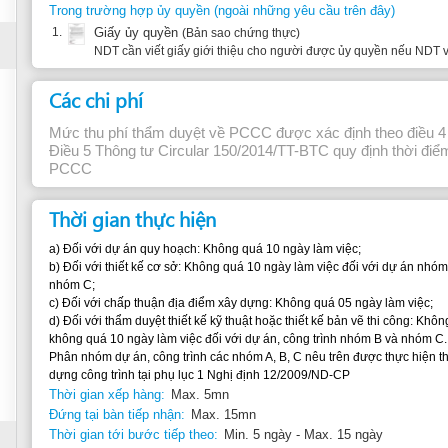
Thời gian thực hiện
a) Đối với dự án quy hoạch: Không quá 10 ngày làm việc;
b) Đối với thiết kế cơ sở: Không quá 10 ngày làm việc đối với dự án nhóm A; không quá 5
nhóm C;
c) Đối với chấp thuận địa điểm xây dựng: Không quá 05 ngày làm việc;
d) Đối với thẩm duyệt thiết kế kỹ thuật hoặc thiết kế bản vẽ thi công: Không quá 15 ngày l
không quá 10 ngày làm việc đối với dự án, công trình nhóm B và nhóm C.
Phân nhóm dự án, công trình các nhóm A, B, C nêu trên được thực hiện theo quy định của
dựng công trình tại phụ lục 1 Nghị định 12/2009/ND-CP
Thời gian xếp hàng:
Max. 5mn
Đứng tại bàn tiếp nhận:
Max. 15mn
Thời gian tới bước tiếp theo:
Min. 5 ngày - Max. 15 ngày
Căn cứ pháp lý
1.
Luật phòng cháy chữa cháy
Điều 15
2.
Luật số 40/2013/QH13 sửa đổi, bổ sung một số điều của Luật phòng cháy 
Điều 1
3.
Nghị định số 79/2014/NĐ-CP của Chính phủ, quy định chi tiết thi hành một 
chữa cháy và Luật sửa đổi, bổ sung một số điều của Luật Phòng cháy và 
Các điều 13, 15