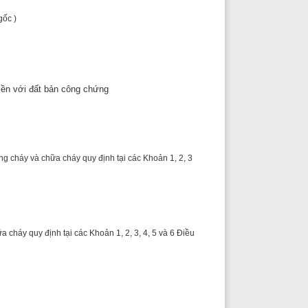
 công chứng
 cháy quy định tại các Khoản 1, 2, 3
i các Khoản 1, 2, 3, 4, 5 và 6 Điều
cháy như: tính chất hoạt động và
ây dựng đến các công trình xung
 công chứng