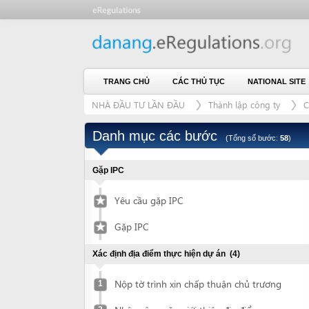
TRANG CHỦ
CÁC THỦ TỤC
NATIONAL SITE
CH
NHÀ ĐẦU TƯ LẦN ĐẦU
Thành lập công ty
Có thuê 
Danh mục các bước
(Tổng số bước:
58
)
Gặp IPC
Yêu cầu gặp IPC
Gặp IPC
Xác định địa điểm thực hiện dự án
(4)
Nộp tờ trình xin chấp thuận chủ trương
1
Nhận công văn giới thiệu địa điểm
2
Xác nhận về địa điểm được giới thiệu
3