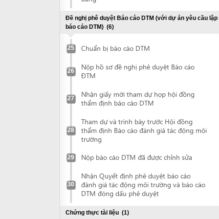
Nhận giấy mời tham dự họp hội đồng
27
thẩm định báo cáo DTM
Tham dự và trình bày trước Hội đồng
thẩm định Báo cáo đánh giá tác động môi
28
trường
Nộp báo cáo DTM đã được chỉnh sửa
29
Nhận Quyết định phê duyệt báo cáo
đánh giá tác động môi trường và báo cáo
30
DTM đóng dấu phê duyệt
Chứng thực tài liệu
(1)
Chứng thực tài liệu
31
Kê khai trực tuyến thông tin về dự án đầu tư
Kê khai trực tuyến thông tin về dự án đầu
tư
Đề nghị cấp Giấy chứng nhận đăng ký đầu tư
(2)
Nộp hồ sơ đề nghị cấp Giấy chứng nhận