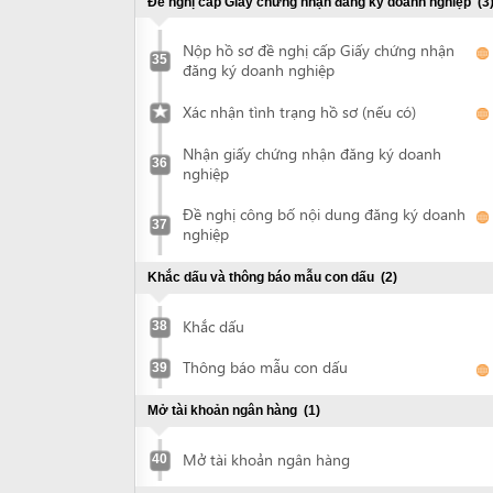
Khắc dấu
38
Thông báo mẫu con dấu
39
Mở tài khoản ngân hàng
(1)
Mở tài khoản ngân hàng
40
Xin quyết định cho thuê đất và ký hợp đồng thuê đất
(3)
Nộp hồ sơ xin thuê đất
41
Nhận quyết định chấp thuận cho thuê đất
42
Ký hợp đồng thuê đất
43
Chứng thực quyết định cho thuê đất và hợp đồng thuê
đất
(1)
Chứng thực tài liệu
44
Đề nghị cấp giấy chứng nhận quyền sử dụng đất, quyền
sở hữu nhà ở và tài sản khác gắn liền với đất
(2)