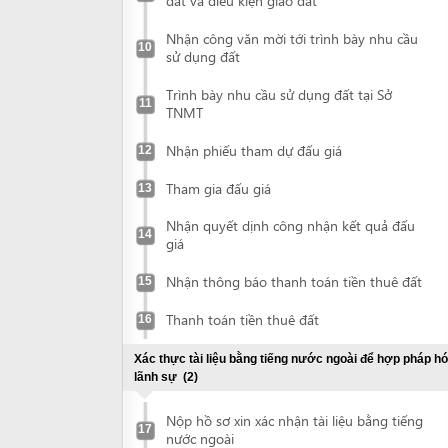
Trình bày nhu cầu sử dụng đất tại Sở
11
TNMT
Nhận phiếu tham dự đấu giá
12
Tham gia đấu giá
13
Nhận quyết dịnh công nhận kết quả đấu
14
giá
Nhận thông báo thanh toán tiền thuê đất
15
Thanh toán tiền thuê đất
16
Xác thực tài liệu bằng tiếng nước ngoài để hợp pháp hóa
lãnh sự
(2)
Nộp hồ sơ xin xác nhận tài liệu bằng tiếng
17
nước ngoài
Nhận tài liệu đã được xác nhận
18
Hợp pháp hoá lãnh sự tài liệu
(2)
Nộp tài liệu để hợp pháp hoá lãnh sự
19