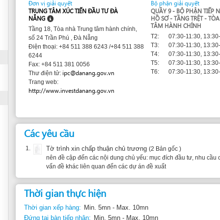
TÂM HÀNH CHÍNH
Tầng 18, Tòa nhà Trung tâm hành chính,
T2:
07:30-11:30, 13:30-17:30
số 24 Trần Phú , Đà Nẵng
T3:
07:30-11:30, 13:30-17:30
Điện thoại: +84 511 388 6243 /+84 511 388
T4:
07:30-11:30, 13:30-17:30
6244
T5:
07:30-11:30, 13:30-17:30
Fax: +84 511 381 0056
T6:
07:30-11:30, 13:30-17:30
ipc@danang.gov.vn
Thư điện tử:
Trang web:
http://www.investdanang.gov.vn
Các yêu cầu
1.
Tờ trình xin chấp thuận chủ trương
(2 Bản gốc )
nên đề cập đến các nội dung chủ yếu: mục đích đầu tư, nhu cầu cho thuê đất, yêu c
vấn đề khác liên quan đến các dự án đề xuất
Thời gian thực hiện
Thời gian xếp hàng:
Min. 5mn - Max. 10mn
Đứng tại bàn tiếp nhận:
Min. 5mn - Max. 10mn
Thời gian tới bước tiếp theo:
Min. 2 ngày - Max. 4 ngày
Căn cứ pháp lý