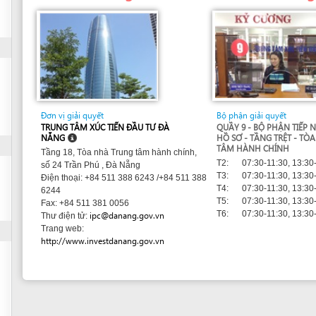
Đơn vị giải quyết
Bộ phận giải quyết
TRUNG TÂM XÚC TIẾN ĐẦU TƯ ĐÀ
QUẦY 9 - BỘ PHẬN TIẾP NHẬN VÀ TRẢ
NẴNG
HỒ SƠ - TẦNG TRỆT - TÒA NHÀ TRUNG
TÂM HÀNH CHÍNH
Tầng 18, Tòa nhà Trung tâm hành chính,
T2:
07:30-11:30, 13:30-17:30
số 24 Trần Phú , Đà Nẵng
T3:
07:30-11:30, 13:30-17:30
Điện thoại: +84 511 388 6243 /+84 511 388
T4:
07:30-11:30, 13:30-17:30
6244
T5:
07:30-11:30, 13:30-17:30
Fax: +84 511 381 0056
T6:
07:30-11:30, 13:30-17:30
ipc@danang.gov.vn
Thư điện tử:
Trang web:
http://www.investdanang.gov.vn