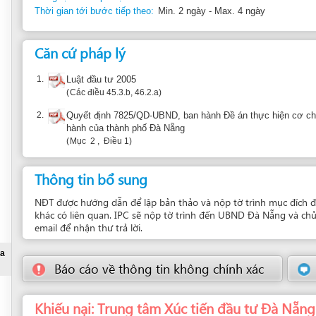
1.
Luật đầu tư 2005
Các điều 45.3.b, 46.2.a
2.
Quyết định 7825/QD-UBND, ban hành Đề án thực hiện cơ chế “một cửa iiên t
hành của thành phố Đà Nẵng
Mục 2 , Điều 1
Thông tin bổ sung
NĐT được hướng dẫn để lập bản thảo và nộp tờ trình mục đích đầu tư dự án, nh
khác có liên quan. IPC sẽ nộp tờ trình đến UBND Đà Nẵng và chủ động liên lạc
email để nhận thư trả lời.
Báo cáo về thông tin không chính xác
Gợi ý đơn 
Khiếu nại: Trung tâm Xúc tiến đầu tư Đà Nẵng