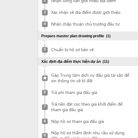
Nhận chấp thuận chủ trương đầu tư
4
Prepare master plan drawing profile
(1)
Chuẩn bị hồ sơ bản vẽ
5
Xác định địa điểm thực hiện dự án
(11)
Gặp Trung tâm dịch vụ đấu giá tài sản để
xin thông tin về lô đất
Trả phí tham gia đấu giá
6
Trả tiền đặt cọc theo giá khởi điểm để
7
tham gia đấu giá
Nộp hồ sơ tham gia đấu giá
8
Nộp hồ sơ thẩm định nhu cầu sử dụng
9
đất và điều kiện giao đất
Nhận công văn mời tới trình bày nhu cầu
10
sử dụng đất