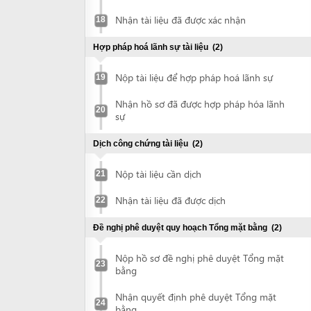
Nhận hồ sơ đã được hợp pháp hóa lãnh
20
sự
Dịch công chứng tài liệu
(2)
Nộp tài liệu cần dịch
21
Nhận tài liệu đã được dịch
22
Đề nghị phê duyệt quy hoạch Tổng mặt bằng
(2)
Nộp hồ sơ đề nghị phê duyệt Tổng mặt
23
bằng
Nhận quyết định phê duyệt Tổng mặt
24
bằng
Đề nghị phê duyệt Báo cáo DTM (với dự án yêu cầu lập
báo cáo DTM)
(6)
Chuẩn bị báo cáo DTM
25
Nộp hồ sơ đề nghị phê duyệt Báo cáo
26
ĐTM