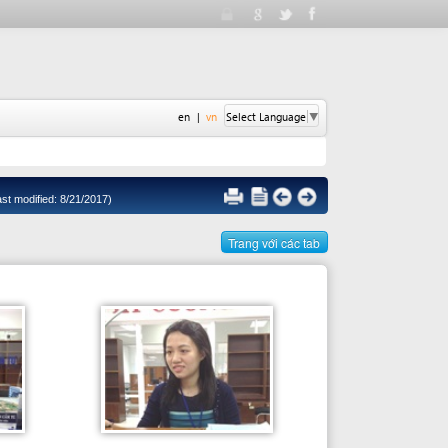
en
|
vn
Select Language
▼
2017)
Trang với các tab
Cán bộ giải quyết
VŨ XUÂN CẨM TÚ / ĐINH THÙY
TRANG