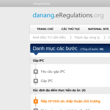
TRANG CHỦ
CÁC THỦ TỤC
NATIONAL SITE
CH
NHÀ ĐẦU TƯ LẦN ĐẦU
Thành lập công ty
Có thuê 
Danh mục các bước
(Tổng số bước:
58
)
Gặp IPC
Yêu cầu gặp IPC
Gặp IPC
Xác định địa điểm thực hiện dự án
(4)
Nộp tờ trình xin chấp thuận chủ trương
1
Nhận công văn giới thiệu địa điểm
2
Xác nhận về địa điểm được giới thiệu
3