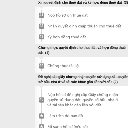
Nộp hồ sơ đề nghị cấp Giấy chứng nhận
quyền sử dụng đất, quyền sở hữu nhà ở
45
và tài sản khác gắn liền với đất
Làm trích đo bản đồ
Bổ sung hồ sơ (nếu có)
Nhận Giấy chứng nhận quyền sử dụng
đất, quyền sở hữu nhà ở và tài sản khác
46
gắn liền với đất
Đề nghị thẩm duyệt phòng cháy chữa cháy
(3)
Chuẩn bị hồ sơ thiết kế
47
Nộp hồ sơ đề nghị thẩm duyệt về PCCC
48
Nhận kết quả giải quyết hồ sơ thẩm
49
duyệt PCCC
Chứng thực giấy chứng nhận quyền sử dụng đất
(1)
Chứng thực tài liệu
50