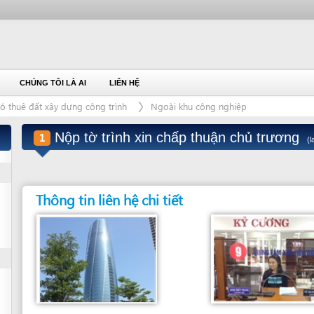
ÚNG TÔI LÀ AI
LIÊN HỆ
đất xây dựng công trình
Ngoài khu công nghiệp
Nộp tờ trình xin chấp thuận chủ trương
1
(last modified: 8/21/
Thông tin liên hệ chi tiết
Đơn vị giải quyết
Bộ phận giải quyết
TRUNG TÂM XÚC TIẾN ĐẦU TƯ ĐÀ
QUẦY 9 - BỘ PHẬN TIẾP NHẬN VÀ TRẢ
NẴNG
HỒ SƠ - TẦNG TRỆT - TÒA NHÀ TRUNG