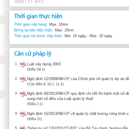
Căn cứ pháp lý
1.
Luật xây dựng 2003
Điều 59.1
2.
Nghị định 12/2009/NĐ-CP của Chính phủ về quản lý dự án đầu tư xây dựng 
Các điều 9, 10.1, 11.3
3.
Nghị định 83/2013/NĐ-CP quy định chi tiết thi hành một số điều của Luật quả
sung một số điều của Luật quản lý thuế
Điều 2.1
4.
Nghị định 15/2013/NĐ-CP về quản lý chất lượng công trình xây dựng
Điều 21
5.
Thông tư số 176/2011/TT-BTC của Bộ Tài chính, hướng dẫn chế độ thu, nộp
định dự án đầu tư xây dựng
Điều 3
Báo cáo về thông tin không chính xác
Gợi ý đơn 
Khiếu nại: Sở Xây dựng Đà Nẵng