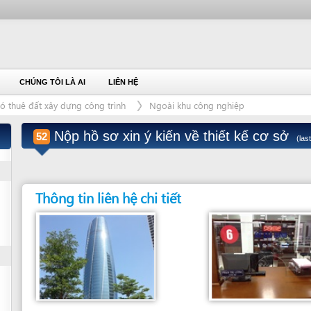
ÚNG TÔI LÀ AI
LIÊN HỆ
đất xây dựng công trình
Ngoài khu công nghiệp
Nộp hồ sơ xin ý kiến về thiết kế cơ sở
52
(last modified: 8/21/20
Thông tin liên hệ chi tiết
Đơn vị giải quyết
Bộ phận giải quyết
SỞ XÂY DỰNG ĐÀ NẴNG
QUẦY 6/7 - BỘ PHẬN TIẾP NHẬN VÀ
TRẢ HỒ SƠ - TẦNG TRỆT - TÒA NHÀ
Tầng 12, Tòa nhà Trung tâm hành chính,