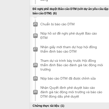
Nhận giấy mời tham dự họp hội đồng
27
thẩm định báo cáo DTM
Tham dự và trình bày trước Hội đồng
thẩm định Báo cáo đánh giá tác động môi
28
trường
Nộp báo cáo DTM đã được chỉnh sửa
29
Nhận Quyết định phê duyệt báo cáo
đánh giá tác động môi trường và báo cáo
30
DTM đóng dấu phê duyệt
Chứng thực tài liệu
(1)
Chứng thực tài liệu
31
Kê khai trực tuyến thông tin về dự án đầu tư
Kê khai trực tuyến thông tin về dự án đầu
tư
Đề nghị cấp Giấy chứng nhận đăng ký đầu tư
(2)
Nộp hồ sơ đề nghị cấp Giấy chứng nhận