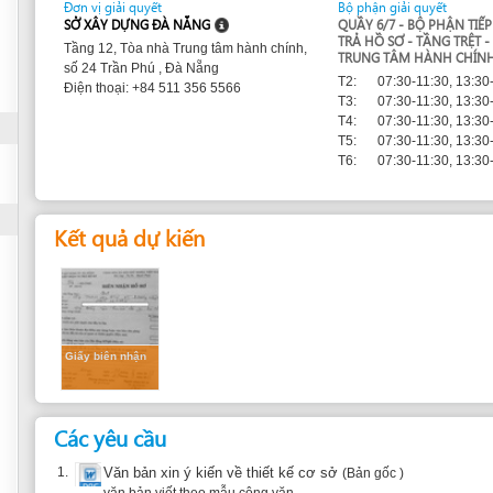
TRUNG TÂM HÀNH CHÍNH
số 24 Trần Phú , Đà Nẵng
T2:
07:30-11:30, 13:30-17:30
Điện thoại: +84 511 356 5566
T3:
07:30-11:30, 13:30-17:30
T4:
07:30-11:30, 13:30-17:30
T5:
07:30-11:30, 13:30-17:30
T6:
07:30-11:30, 13:30-17:30
Kết quả dự kiến
Giấy biên nhận
Các yêu cầu
1.
Văn bản xin ý kiến về thiết kế cơ sở
(Bản gốc )
văn bản viết theo mẫu công văn
2.
Bản vẽ thiết kế cơ sở
(2 Bản gốc )
có dấu của đơn vị tư vấn
3.
Thuyết minh thiết kế cơ sở
(2 Bản gốc )