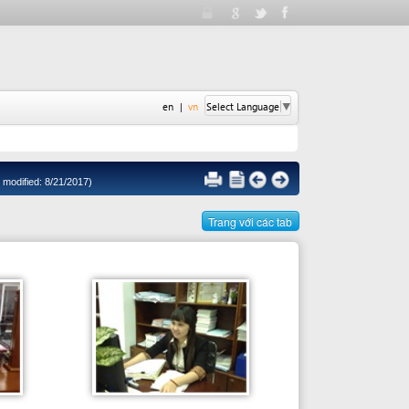
en
|
vn
Select Language
▼
17)
Trang với các tab
Cán bộ giải quyết
BÀ TÔN TRANG NGUYỆN
Điện thoại: +84 511 3561 817