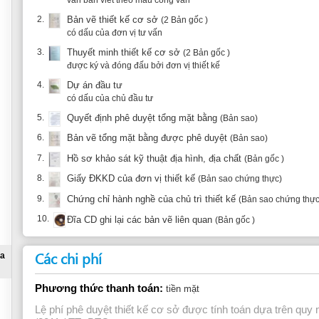
được ký và đóng đấu bởi đơn vị thiết kế
4.
Dự án đầu tư
có dấu của chủ đầu tư
5.
Quyết định phê duyệt tổng mặt bằng
(Bản sao)
6.
Bản vẽ tổng mặt bằng được phê duyệt
(Bản sao)
7.
Hồ sơ khảo sát kỹ thuật địa hình, địa chất
(Bản gốc )
8.
Giấy ĐKKD của đơn vị thiết kế
(Bản sao chứng thực)
9.
Chứng chỉ hành nghề của chủ trì thiết kế
(Bản sao chứng thực)
10.
Đĩa CD ghi lại các bản vẽ liên quan
(Bản gốc )
Các chi phí
Phương thức thanh toán:
tiền mặt
Lệ phí phê duyệt thiết kế cơ sở được tính toán dựa trên quy mô của dự án
/2011 / TT -BTC
Thời gian thực hiện
Thời gian xếp hàng:
Max. 10mn
Đứng tại bàn tiếp nhận:
Max. 20mn
Thời gian tới bước tiếp theo:
Min. 10 ngày - Max. 20 ngày