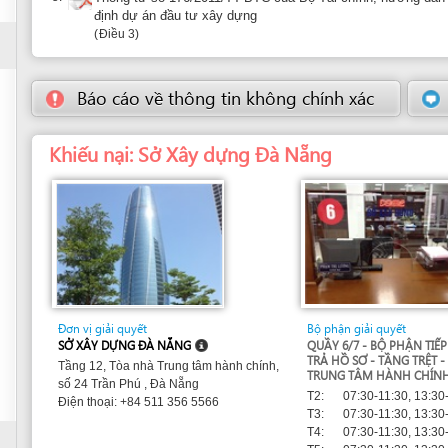
Đơn vị giải quyết
Bộ phận giải quyết
SỞ XÂY DỰNG ĐÀ NẴNG
QUẦY 6/7 - BỘ PHẬN TIẾP NHẬN VÀ
TRẢ HỒ SƠ - TẦNG TRỆT - TÒA NHÀ
Tầng 12, Tòa nhà Trung tâm hành chính,
TRUNG TÂM HÀNH CHÍNH
số 24 Trần Phú , Đà Nẵng
T2:
07:30-11:30, 13:30-17:30
Điện thoại: +84 511 356 5566
T3:
07:30-11:30, 13:30-17:30
T4:
07:30-11:30, 13:30-17:30
T5:
07:30-11:30, 13:30-17:30
T6:
07:30-11:30, 13:30-17:30