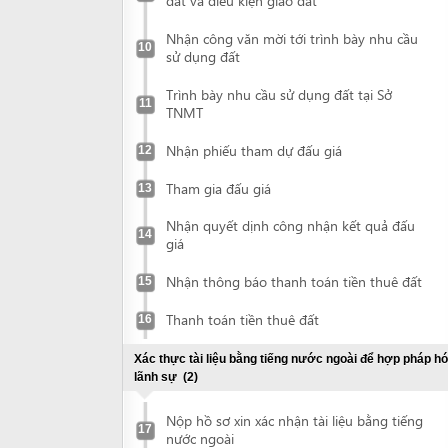
Trình bày nhu cầu sử dụng đất tại Sở
11
TNMT
Nhận phiếu tham dự đấu giá
12
Tham gia đấu giá
13
Nhận quyết dịnh công nhận kết quả đấu
14
giá
Nhận thông báo thanh toán tiền thuê đất
15
Thanh toán tiền thuê đất
16
Xác thực tài liệu bằng tiếng nước ngoài để hợp pháp hóa
lãnh sự
(2)
Nộp hồ sơ xin xác nhận tài liệu bằng tiếng
17
nước ngoài
Nhận tài liệu đã được xác nhận
18
Hợp pháp hoá lãnh sự tài liệu
(2)
Nộp tài liệu để hợp pháp hoá lãnh sự
19