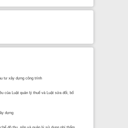
công trình
n lý thuế và Luật sửa đổi, bổ
 và quản lý sử dụng phí thẩm
giản hóa