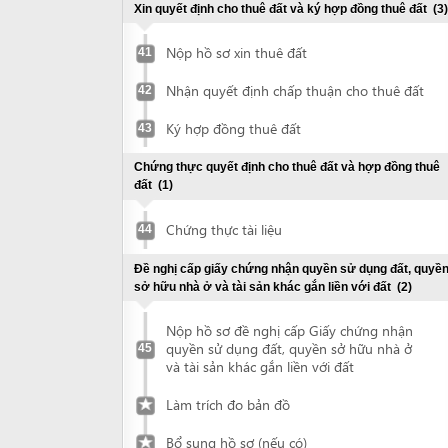
Nộp hồ sơ đề nghị cấp Giấy chứng nhận
quyền sử dụng đất, quyền sở hữu nhà ở
45
và tài sản khác gắn liền với đất
Làm trích đo bản đồ
Bổ sung hồ sơ (nếu có)
Nhận Giấy chứng nhận quyền sử dụng
đất, quyền sở hữu nhà ở và tài sản khác
46
gắn liền với đất
Đề nghị thẩm duyệt phòng cháy chữa cháy
(3)
Chuẩn bị hồ sơ thiết kế
47
Nộp hồ sơ đề nghị thẩm duyệt về PCCC
48
Nhận kết quả giải quyết hồ sơ thẩm
49
duyệt PCCC
Chứng thực giấy chứng nhận quyền sử dụng đất
(1)
Chứng thực tài liệu
50