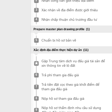
Nhận chấp thuận chủ trương đầu tư
4
Prepare master plan drawing profile
(1)
Chuẩn bị hồ sơ bản vẽ
5
Xác định địa điểm thực hiện dự án
(11)
Gặp Trung tâm dịch vụ đấu giá tài sản để
xin thông tin về lô đất
Trả phí tham gia đấu giá
6
Trả tiền đặt cọc theo giá khởi điểm để
7
tham gia đấu giá
Nộp hồ sơ tham gia đấu giá
8
Nộp hồ sơ thẩm định nhu cầu sử dụng
9
đất và điều kiện giao đất
Nhận công văn mời tới trình bày nhu cầu
10
sử dụng đất