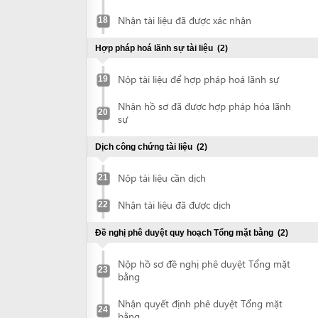
Nhận hồ sơ đã được hợp pháp hóa lãnh
20
sự
Dịch công chứng tài liệu
(2)
Nộp tài liệu cần dịch
21
Nhận tài liệu đã được dịch
22
Đề nghị phê duyệt quy hoạch Tổng mặt bằng
(2)
Nộp hồ sơ đề nghị phê duyệt Tổng mặt
23
bằng
Nhận quyết định phê duyệt Tổng mặt
24
bằng
Đề nghị phê duyệt Báo cáo DTM (với dự án yêu cầu lập
báo cáo DTM)
(6)
Chuẩn bị báo cáo DTM
25
Nộp hồ sơ đề nghị phê duyệt Báo cáo
26
ĐTM