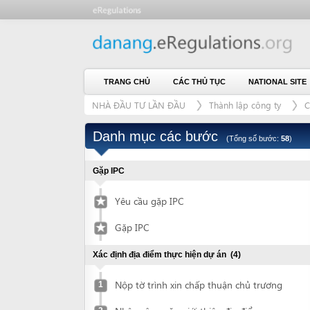
TRANG CHỦ
CÁC THỦ TỤC
NATIONAL SITE
CH
NHÀ ĐẦU TƯ LẦN ĐẦU
Thành lập công ty
Có thuê 
Danh mục các bước
(Tổng số bước:
58
)
Gặp IPC
Yêu cầu gặp IPC
Gặp IPC
Xác định địa điểm thực hiện dự án
(4)
Nộp tờ trình xin chấp thuận chủ trương
1
Nhận công văn giới thiệu địa điểm
2
Xác nhận về địa điểm được giới thiệu
3