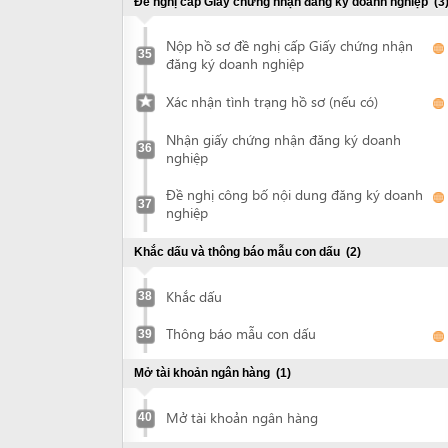
Khắc dấu
38
Thông báo mẫu con dấu
39
Mở tài khoản ngân hàng
(1)
Mở tài khoản ngân hàng
40
Xin quyết định cho thuê đất và ký hợp đồng thuê đất
(3)
Nộp hồ sơ xin thuê đất
41
Nhận quyết định chấp thuận cho thuê đất
42
Ký hợp đồng thuê đất
43
Chứng thực quyết định cho thuê đất và hợp đồng thuê
đất
(1)
Chứng thực tài liệu
44
Đề nghị cấp giấy chứng nhận quyền sử dụng đất, quyền
sở hữu nhà ở và tài sản khác gắn liền với đất
(2)