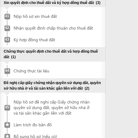
Nộp hồ sơ đề nghị cấp Giấy chứng nhận
quyền sử dụng đất, quyền sở hữu nhà ở
45
và tài sản khác gắn liền với đất
Làm trích đo bản đồ
Bổ sung hồ sơ (nếu có)
Nhận Giấy chứng nhận quyền sử dụng
đất, quyền sở hữu nhà ở và tài sản khác
46
gắn liền với đất
Đề nghị thẩm duyệt phòng cháy chữa cháy
(3)
Chuẩn bị hồ sơ thiết kế
47
Nộp hồ sơ đề nghị thẩm duyệt về PCCC
48
Nhận kết quả giải quyết hồ sơ thẩm
49
duyệt PCCC
Chứng thực giấy chứng nhận quyền sử dụng đất
(1)
Chứng thực tài liệu
50