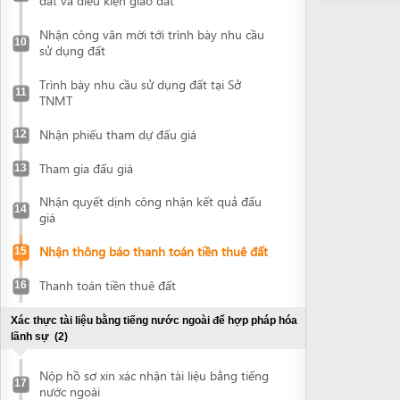
Trình bày nhu cầu sử dụng đất tại Sở
11
TNMT
Nhận phiếu tham dự đấu giá
12
Tham gia đấu giá
13
Nhận quyết dịnh công nhận kết quả đấu
14
giá
Nhận thông báo thanh toán tiền thuê đất
15
Thanh toán tiền thuê đất
16
Xác thực tài liệu bằng tiếng nước ngoài để hợp pháp hóa
lãnh sự
(2)
Nộp hồ sơ xin xác nhận tài liệu bằng tiếng
17
nước ngoài
Nhận tài liệu đã được xác nhận
18
Hợp pháp hoá lãnh sự tài liệu
(2)
Nộp tài liệu để hợp pháp hoá lãnh sự
19