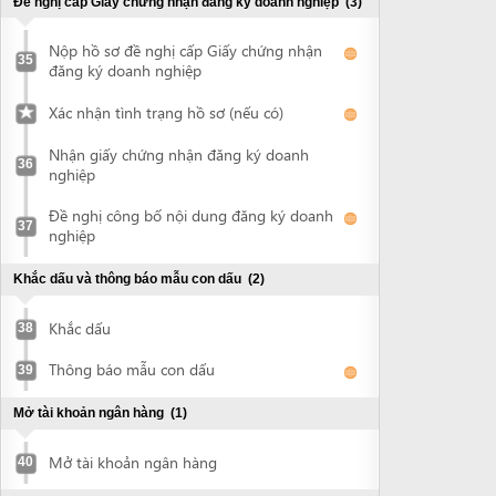
Khắc dấu
38
Thông báo mẫu con dấu
39
Mở tài khoản ngân hàng
(1)
Mở tài khoản ngân hàng
40
Xin quyết định cho thuê đất và ký hợp đồng thuê đất
(3)
Nộp hồ sơ xin thuê đất
41
Nhận quyết định chấp thuận cho thuê đất
42
Ký hợp đồng thuê đất
43
Chứng thực quyết định cho thuê đất và hợp đồng thuê
đất
(1)
Chứng thực tài liệu
44
Đề nghị cấp giấy chứng nhận quyền sử dụng đất, quyền
sở hữu nhà ở và tài sản khác gắn liền với đất
(2)