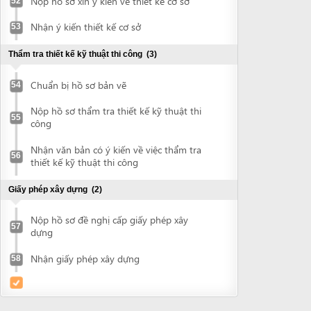
Powered by eRegulations (c), a content management system developed by UNCTAD's
Investment and Enterprise Division
,
Business Facilitation Program
and licensed under