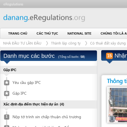
TRANG CHỦ
CÁC THỦ TỤC
NATIONAL SITE
CHÚNG TÔI LÀ AI
L
NHÀ ĐẦU TƯ LẦN ĐẦU
Thành lập công ty
Có thuê đất xây dựng công tri
Nhận thôn
Danh mục các bước
15
(Tổng số bước:
58
)
Gặp IPC
Thông tin liên
Yêu cầu gặp IPC
Gặp IPC
Xác định địa điểm thực hiện dự án
(4)
Nộp tờ trình xin chấp thuận chủ trương
1
Nhận công văn giới thiệu địa điểm
2
Đơn vị giải quyết
CHI CỤC THUẾ CẤP
Xác nhận về địa điểm được giới thiệu
3
Đà Nẵng