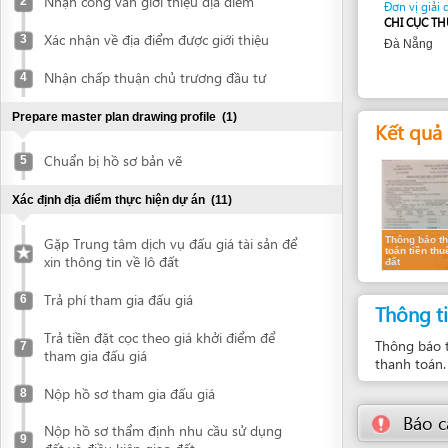
Nhận chấp thuận chủ trương đầu tư
4
Prepare master plan drawing profile
(1)
Kết quả dự k
Chuẩn bị hồ sơ bản vẽ
5
Xác định địa điểm thực hiện dự án
(11)
Thông báo thanh
Gặp Trung tâm dịch vụ đấu giá tài sản để
toán tiền thuê
xin thông tin về lô đất
đất
Trả phí tham gia đấu giá
6
Thông tin bổ
Trả tiền đặt cọc theo giá khởi điểm để
Thông báo thanh to
7
tham gia đấu giá
thanh toán.
Nộp hồ sơ tham gia đấu giá
8
Báo cáo về
Nộp hồ sơ thẩm định nhu cầu sử dụng
9
đất và điều kiện giao đất
Nhận công văn mời tới trình bày nhu cầu
10
sử dụng đất