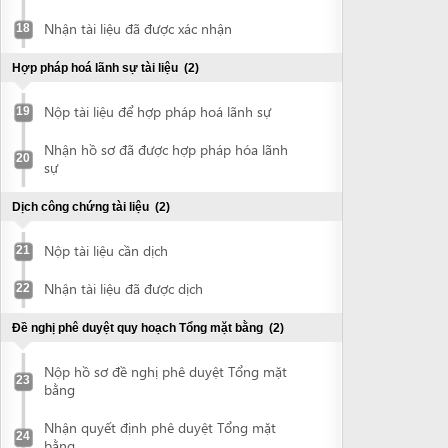
Nhận hồ sơ đã được hợp pháp hóa lãnh
20
sự
Dịch công chứng tài liệu
(2)
Nộp tài liệu cần dịch
21
Nhận tài liệu đã được dịch
22
Đề nghị phê duyệt quy hoạch Tổng mặt bằng
(2)
Nộp hồ sơ đề nghị phê duyệt Tổng mặt
23
bằng
Nhận quyết định phê duyệt Tổng mặt
24
bằng
Đề nghị phê duyệt Báo cáo DTM (với dự án yêu cầu lập
báo cáo DTM)
(6)
Chuẩn bị báo cáo DTM
25
Nộp hồ sơ đề nghị phê duyệt Báo cáo
26
ĐTM