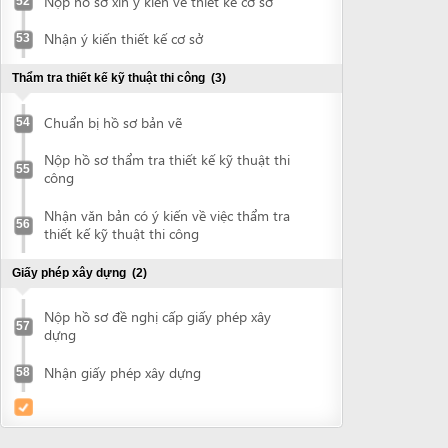
Powered by eRegulations (c), a content management system developed by UNCTAD's
Investment and Enterprise Division
,
Business Facilitation Program
and licensed under