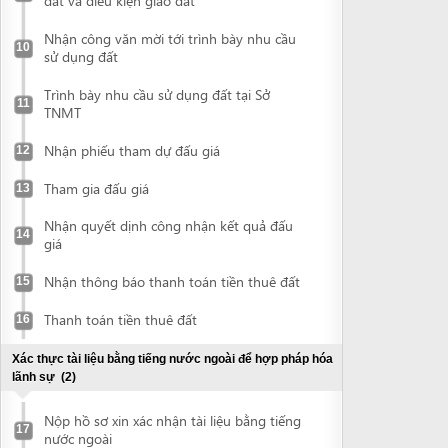
Trình bày nhu cầu sử dụng đất tại Sở
11
TNMT
Nhận phiếu tham dự đấu giá
12
Tham gia đấu giá
13
Nhận quyết dịnh công nhận kết quả đấu
14
giá
Nhận thông báo thanh toán tiền thuê đất
15
Thanh toán tiền thuê đất
16
Xác thực tài liệu bằng tiếng nước ngoài để hợp pháp hóa
lãnh sự
(2)
Nộp hồ sơ xin xác nhận tài liệu bằng tiếng
17
nước ngoài
Nhận tài liệu đã được xác nhận
18
Hợp pháp hoá lãnh sự tài liệu
(2)
Nộp tài liệu để hợp pháp hoá lãnh sự
19