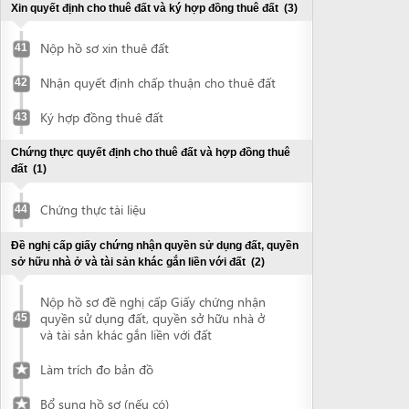
Nộp hồ sơ đề nghị cấp Giấy chứng nhận
quyền sử dụng đất, quyền sở hữu nhà ở
45
và tài sản khác gắn liền với đất
Làm trích đo bản đồ
Bổ sung hồ sơ (nếu có)
Nhận Giấy chứng nhận quyền sử dụng
đất, quyền sở hữu nhà ở và tài sản khác
46
gắn liền với đất
Đề nghị thẩm duyệt phòng cháy chữa cháy
(3)
Chuẩn bị hồ sơ thiết kế
47
Nộp hồ sơ đề nghị thẩm duyệt về PCCC
48
Nhận kết quả giải quyết hồ sơ thẩm
49
duyệt PCCC
Chứng thực giấy chứng nhận quyền sử dụng đất
(1)
Chứng thực tài liệu
50