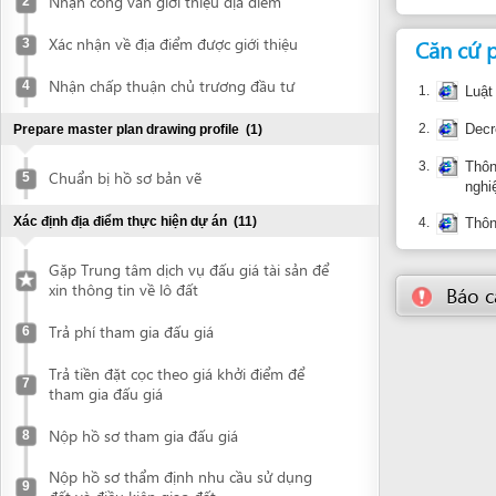
Nhận chấp thuận chủ trương đầu tư
4
1.
Luật Doanh 
2.
Decree No. 
Prepare master plan drawing profile
(1)
3.
Thông tư số
Chuẩn bị hồ sơ bản vẽ
5
nghiệp
Xác định địa điểm thực hiện dự án
(11)
4.
Thông tư số
Gặp Trung tâm dịch vụ đấu giá tài sản để
xin thông tin về lô đất
Báo cáo về
Trả phí tham gia đấu giá
6
Trả tiền đặt cọc theo giá khởi điểm để
7
tham gia đấu giá
Nộp hồ sơ tham gia đấu giá
8
Nộp hồ sơ thẩm định nhu cầu sử dụng
9
đất và điều kiện giao đất
Nhận công văn mời tới trình bày nhu cầu
10
sử dụng đất