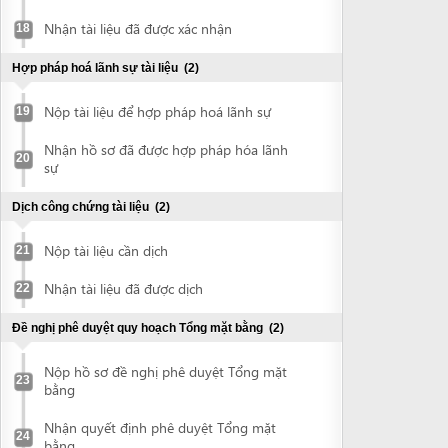
Nhận hồ sơ đã được hợp pháp hóa lãnh
20
sự
Dịch công chứng tài liệu
(2)
Nộp tài liệu cần dịch
21
Nhận tài liệu đã được dịch
22
Đề nghị phê duyệt quy hoạch Tổng mặt bằng
(2)
Nộp hồ sơ đề nghị phê duyệt Tổng mặt
23
bằng
Nhận quyết định phê duyệt Tổng mặt
24
bằng
Đề nghị phê duyệt Báo cáo DTM (với dự án yêu cầu lập
báo cáo DTM)
(6)
Chuẩn bị báo cáo DTM
25
Nộp hồ sơ đề nghị phê duyệt Báo cáo
26
ĐTM