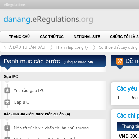
TRANG CHỦ
CÁC THỦ TỤC
NATIONAL SITE
CHÚNG TÔI LÀ AI
L
NHÀ ĐẦU TƯ LẦN ĐẦU
Thành lập công ty
Có thuê đất xây dựng công tri
Đề nghị c
Danh mục các bước
37
(Tổng số bước:
58
)
Gặp IPC
Các yêu cầu
Yêu cầu gặp IPC
1.
Request for 
Gặp IPC
Các chi phí
Xác định địa điểm thực hiện dự án
(4)
Thông tin chi ti
Nộp tờ trình xin chấp thuận chủ trương
1
VND
300,000
Nhận công văn giới thiệu địa điểm
2
Xác nhận về địa điểm được giới thiệu
Căn cứ pháp 
3