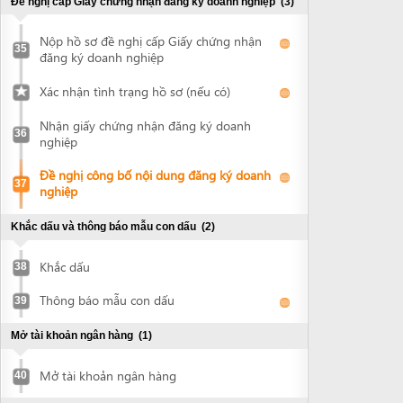
Khắc dấu
38
Thông báo mẫu con dấu
39
Mở tài khoản ngân hàng
(1)
Mở tài khoản ngân hàng
40
Xin quyết định cho thuê đất và ký hợp đồng thuê đất
(3)
Nộp hồ sơ xin thuê đất
41
Nhận quyết định chấp thuận cho thuê đất
42
Ký hợp đồng thuê đất
43
Chứng thực quyết định cho thuê đất và hợp đồng thuê
đất
(1)
Chứng thực tài liệu
44
Đề nghị cấp giấy chứng nhận quyền sử dụng đất, quyền
sở hữu nhà ở và tài sản khác gắn liền với đất
(2)