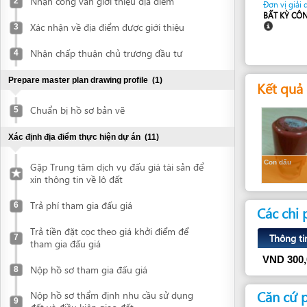
Nhận chấp thuận chủ trương đầu tư
4
Prepare master plan drawing profile
(1)
Kết quả dự k
Chuẩn bị hồ sơ bản vẽ
5
Xác định địa điểm thực hiện dự án
(11)
Con dấu
Gặp Trung tâm dịch vụ đấu giá tài sản để
xin thông tin về lô đất
Trả phí tham gia đấu giá
6
Các chi phí
Trả tiền đặt cọc theo giá khởi điểm để
Thông tin chi ti
7
tham gia đấu giá
VND
300,000
Nộp hồ sơ tham gia đấu giá
8
Căn cứ pháp 
Nộp hồ sơ thẩm định nhu cầu sử dụng
9
đất và điều kiện giao đất
1.
Luật Doanh 
Nhận công văn mời tới trình bày nhu cầu
10
sử dụng đất
Thông tin bổ