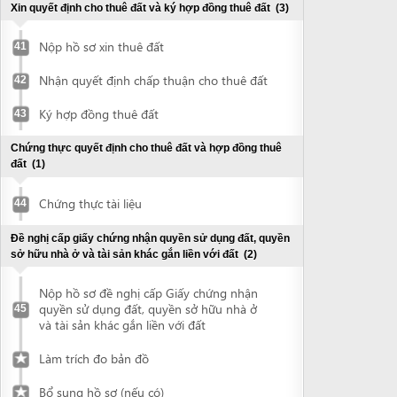
Nộp hồ sơ đề nghị cấp Giấy chứng nhận
quyền sử dụng đất, quyền sở hữu nhà ở
45
và tài sản khác gắn liền với đất
Làm trích đo bản đồ
Bổ sung hồ sơ (nếu có)
Nhận Giấy chứng nhận quyền sử dụng
đất, quyền sở hữu nhà ở và tài sản khác
46
gắn liền với đất
Đề nghị thẩm duyệt phòng cháy chữa cháy
(3)
Chuẩn bị hồ sơ thiết kế
47
Nộp hồ sơ đề nghị thẩm duyệt về PCCC
48
Nhận kết quả giải quyết hồ sơ thẩm
49
duyệt PCCC
Chứng thực giấy chứng nhận quyền sử dụng đất
(1)
Chứng thực tài liệu
50