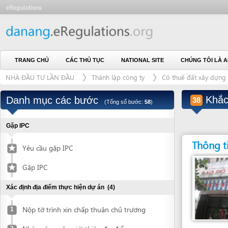
TRANG CHỦ
CÁC THỦ TỤC
NATIONAL SITE
CHÚNG TÔI LÀ AI
L
NHÀ ĐẦU TƯ LẦN ĐẦU
Thành lập công ty
Có thuê đất xây dựng công tri
Khắc dấ
Danh mục các bước
38
(Tổng số bước:
58
)
Gặp IPC
Thông tin liên
Yêu cầu gặp IPC
Gặp IPC
Xác định địa điểm thực hiện dự án
(4)
Nộp tờ trình xin chấp thuận chủ trương
1
Nhận công văn giới thiệu địa điểm
2
Đơn vị giải quyết
BẤT KỲ CÔNG TY K
Xác nhận về địa điểm được giới thiệu
3