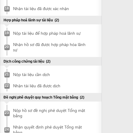
Nhận hồ sơ đã được hợp pháp hóa lãnh
20
sự
Dịch công chứng tài liệu
(2)
Nộp tài liệu cần dịch
21
Nhận tài liệu đã được dịch
22
Đề nghị phê duyệt quy hoạch Tổng mặt bằng
(2)
Nộp hồ sơ đề nghị phê duyệt Tổng mặt
23
bằng
Nhận quyết định phê duyệt Tổng mặt
24
bằng
Đề nghị phê duyệt Báo cáo DTM (với dự án yêu cầu lập
báo cáo DTM)
(6)
Chuẩn bị báo cáo DTM
25
Nộp hồ sơ đề nghị phê duyệt Báo cáo
26
ĐTM