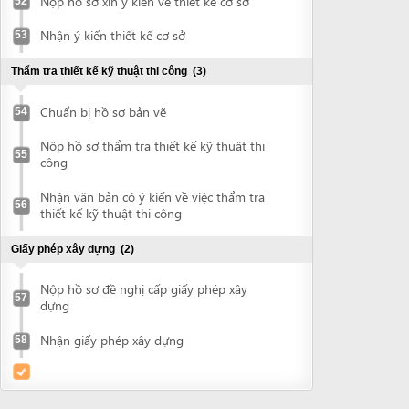
Powered by eRegulations (c), a content management system developed by UNCTAD's
Investment and Enterprise Division
,
Business Facilitation Program
and licensed under