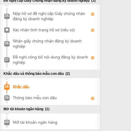
Khắc dấu
38
Thông báo mẫu con dấu
39
Mở tài khoản ngân hàng
(1)
Mở tài khoản ngân hàng
40
Xin quyết định cho thuê đất và ký hợp đồng thuê đất
(3)
Nộp hồ sơ xin thuê đất
41
Nhận quyết định chấp thuận cho thuê đất
42
Ký hợp đồng thuê đất
43
Chứng thực quyết định cho thuê đất và hợp đồng thuê
đất
(1)
Chứng thực tài liệu
44
Đề nghị cấp giấy chứng nhận quyền sử dụng đất, quyền
sở hữu nhà ở và tài sản khác gắn liền với đất
(2)