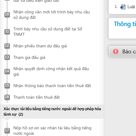
Trình bày nhu cầu sử dụng đất tại Sở
11
TNMT
Nhận phiếu tham dự đấu giá
12
Báo cáo về
Tham gia đấu giá
13
Nhận quyết dịnh công nhận kết quả đấu
14
giá
Nhận thông báo thanh toán tiền thuê đất
15
Thanh toán tiền thuê đất
16
Xác thực tài liệu bằng tiếng nước ngoài để hợp pháp hóa
lãnh sự
(2)
Nộp hồ sơ xin xác nhận tài liệu bằng tiếng
17
nước ngoài
Nhận tài liệu đã được xác nhận
18
Hợp pháp hoá lãnh sự tài liệu
(2)
Nộp tài liệu để hợp pháp hoá lãnh sự
19